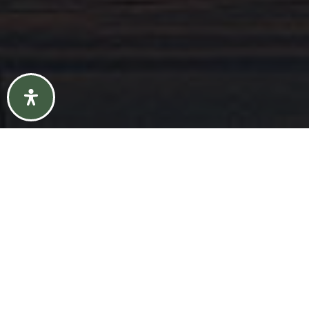
{#} Bedrooms
{#} Bathrooms
{#} Sq Ft
{#} Year Built